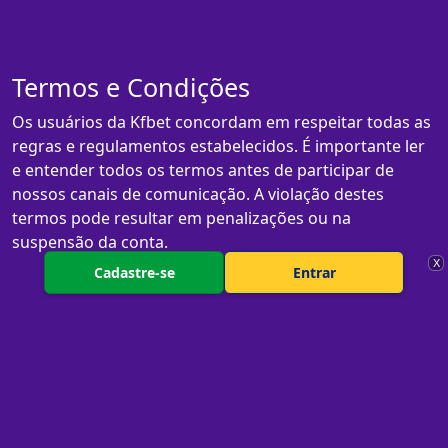
Termos e Condições
Os usuários da Kfbet concordam em respeitar todas as
regras e regulamentos estabelecidos. É importante ler
e entender todos os termos antes de participar de
nossos canais de comunicação. A violação destes
termos pode resultar em penalizações ou na
suspensão da conta.
X
Cadastre-se
Entrar