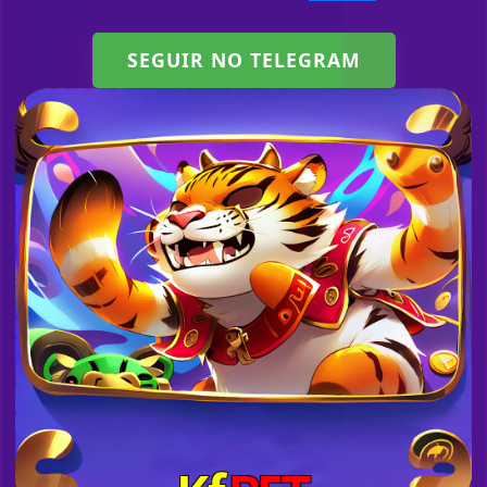
SEGUIR NO TELEGRAM