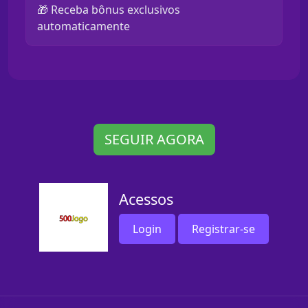
🎁 Receba bônus exclusivos
automaticamente
SEGUIR AGORA
Acessos
Login
Registrar-se