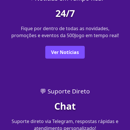
24/7
Fique por dentro de todas as novidades,
promoções e eventos da 500Jogo em tempo real!
Ver Notícias
💬 Suporte Direto
Chat
Suporte direto via Telegram, respostas rápidas e
atendimento personalizado!