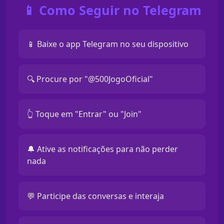
📱 Como Seguir no Telegram
📱 Baixe o app Telegram no seu dispositivo
🔍 Procure por "@500JogoOficial"
👆 Toque em "Entrar" ou "Join"
🔔 Ative as notificações para não perder
nada
💬 Participe das conversas e interaja